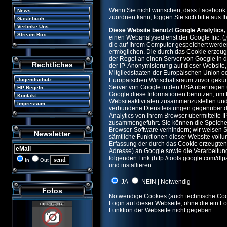
Wenn Sie nicht wünschen, dass Facebook 
News
zuordnen kann, loggen Sie sich bitte aus
Gästebuch
Verlinke Uns
Diese Website benutzt Google Analytics,
Stream Box
einen Webanalysedienst der Google Inc. („
die auf Ihrem Computer gespeichert werde
ermöglichen. Die durch das Cookie erzeug
der Regel an einen Server von Google in d
Rechtliches
der IP-Anonymisierung auf dieser Website,
Mitgliedstaaten der Europäischen Union 
Europäischen Wirtschaftsraum zuvor gekürz
Jugendschutz
Server von Google in den USA übertragen u
HP Regeln
Google diese Informationen benutzen, um 
Kontakt
Websiteaktivitäten zusammenzustellen und
Impressum
verbundene Dienstleistungen gegenüber d
Analytics von Ihrem Browser übermittelte 
zusammengeführt. Sie können die Speicher
Browser-Software verhindern; wir weisen Si
Newsletter
sämtliche Funktionen dieser Website voll
Erfassung der durch das Cookie erzeugten 
Adresse) an Google sowie die Verarbeitun
folgenden Link (
http://tools.google.com/d
In
Out
und installieren.
JA
NEIN | Notwendig
Fotos
Notwendige Cookies (auch technische Cook
Login auf dieser Webseite, ohne die ein Lo
Funktion der Webseite nicht gegeben.