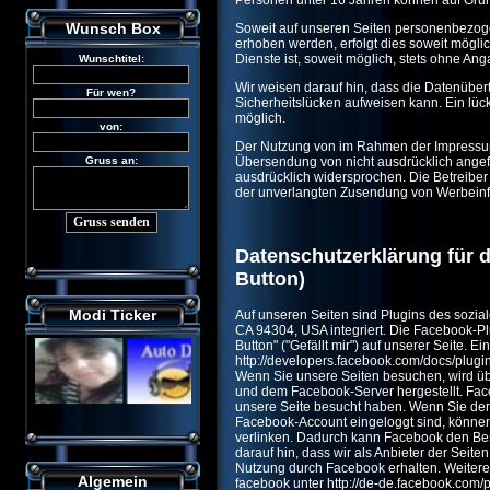
Wunsch Box
Soweit auf unseren Seiten personenbezoge
erhoben werden, erfolgt dies soweit möglic
Dienste ist, soweit möglich, stets ohne 
Wir weisen darauf hin, dass die Datenübert
Sicherheitslücken aufweisen kann. Ein lücke
möglich.
Der Nutzung von im Rahmen der Impressumsp
Übersendung von nicht ausdrücklich angefo
ausdrücklich widersprochen. Die Betreiber d
der unverlangten Zusendung von Werbeinfo
Datenschutzerklärung für 
Button)
Modi Ticker
Auf unseren Seiten sind Plugins des sozia
CA 94304, USA integriert. Die Facebook-
Button" ("Gefällt mir") auf unserer Seite. 
http://developers.facebook.com/docs/plugin
Wenn Sie unsere Seiten besuchen, wird üb
und dem Facebook-Server hergestellt. Face
unsere Seite besucht haben. Wenn Sie den
Facebook-Account eingeloggt sind, können 
verlinken. Dadurch kann Facebook den Be
darauf hin, dass wir als Anbieter der Seit
Nutzung durch Facebook erhalten. Weitere 
Algemein
facebook unter http://de-de.facebook.com/p